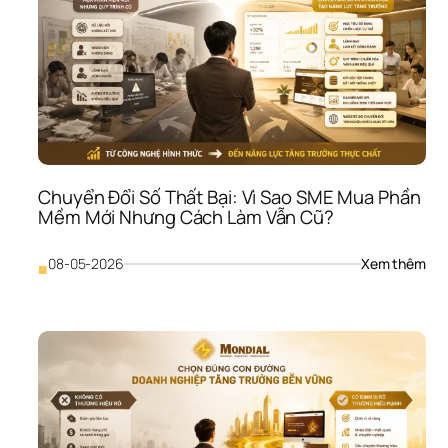
SME
Làm
Rất 
Nhi
Như
Năn
Suấ
Vẫn
Th
Chuyển Đổi Số Thất Bại: Vì Sao SME Mua Phần 
Mềm Mới Nhưng Cách Làm Vẫn Cũ?
: 
08-05-2026
Xem thêm
■
Chu
Đổi 
Số 
Thấ
Bại:
Vì 
Sao
SME
Mua