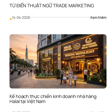
The
TỪ ĐIỂN THUẬT NGỮ TRADE MARKETING
Các
Cũ
: 
14-04-2026
Xem thêm
■
TỪ 
ĐIỂ
THU
NGỮ
TRA
MA
Kế hoạch thực chiến kinh doanh nhà hàng 
Halal tại Việt Nam