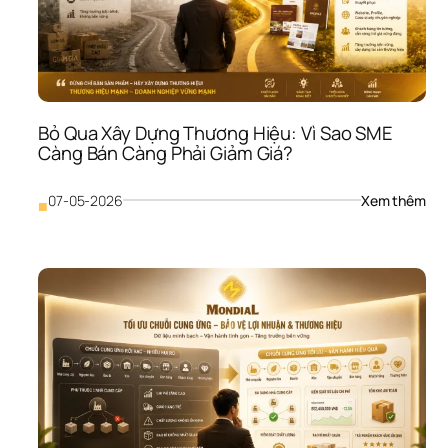
Phầ
Mề
Mới
Như
Các
Làm
Vẫn
Bỏ Qua Xây Dựng Thương Hiệu: Vì Sao SME 
Cũ
Càng Bán Càng Phải Giảm Giá?
: 
07-05-2026
Xem thêm
■
Bỏ 
Qua
Xây
Dựn
Thư
Hiệu
Vì 
Sao
SME
Càn
Bán
Càn
Phải