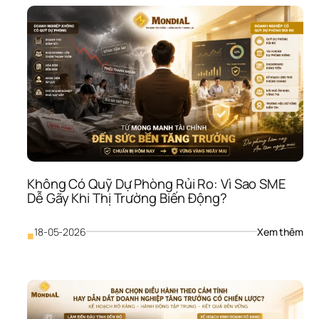
Hiệu
Quả
Mar
ROI:
Vì 
Sao
SME
Chi 
Tiền
Như
Khô
Biết
Tiền
Không Có Quỹ Dự Phòng Rủi Ro: Vì Sao SME 
Đi 
Dễ Gãy Khi Thị Trường Biến Động?
Đâ
: 
18-05-2026
Xem thêm
■
Khô
Có 
Quỹ
Dự 
Phò
Rủi 