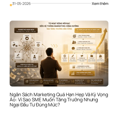
: 
31-05-2026
Xem thêm
■
Nhầ
Lẫn 
Giữa
Tài 
Chí
Cá 
Nhâ
Và 
Tài 
Chí
Côn
Ty: 
Vì 
Sao
SME
Có 
Tiền
Như
Ngân Sách Marketing Quá Hạn Hẹp Và Kỳ Vọng 
Vẫn
Ảo: Vì Sao SME Muốn Tăng Trưởng Nhưng 
Khô
Ngại Đầu Tư Đúng Mức?
Biết
Lời 