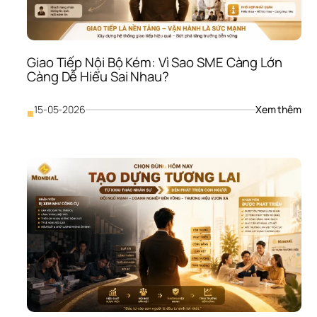
Cảm
Tính
Càn
Khó
Giao Tiếp Nội Bộ Kém: Vì Sao SME Càng Lớn 
Giữ 
Càng Dễ Hiểu Sai Nhau?
Ngư
Giỏ
: 
15-05-2026
Xem thêm
■
Giao
Tiếp
Nội 
Bộ 
Kém
Vì 
Sao
SME
Càn
Lớn
Càn
Dễ 
Hiểu
Sai 
Nh