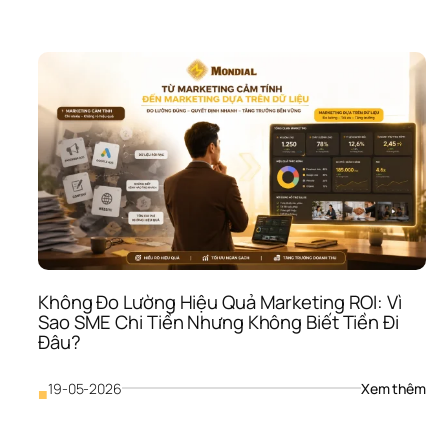
Khô
Hiểu
Báo
Cáo
Tài 
Chí
Vì 
Sao
SME
Có 
Doa
Thu
Như
Vẫn
Khô
Biết
Không Đo Lường Hiệu Quả Marketing ROI: Vì 
Mìn
Sao SME Chi Tiền Nhưng Không Biết Tiền Đi 
Khỏ
Đâu?
Hay
Yếu
: 
19-05-2026
Xem thêm
■
Khô
Đo 
Lườ