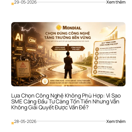
: 
29-05-2026
Xem thêm
■
Mar
Thiế
Chi
Lược
Vì 
Sao
SME
Làm
Rất 
Nhi
Như
Thư
Hiệu
Vẫn
Khô
Lớn
Lựa Chọn Công Nghệ Không Phù Hợp: Vì Sao 
SME Càng Đầu Tư Càng Tốn Tiền Nhưng Vẫn 
Không Giải Quyết Được Vấn Đề?
: 
28-05-2026
Xem thêm
■
Lựa 