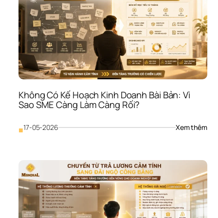
Ro: 
Vì 
Sao
SME
Dễ 
Gãy
Khi 
Thị 
Trư
Biến
Không Có Kế Hoạch Kinh Doanh Bài Bản: Vì 
Độ
Sao SME Càng Làm Càng Rối?
: 
17-05-2026
Xem thêm
■
Khô
Có 
Kế 
Hoạ
Kinh
Doa
Bài 
Bản:
Vì 