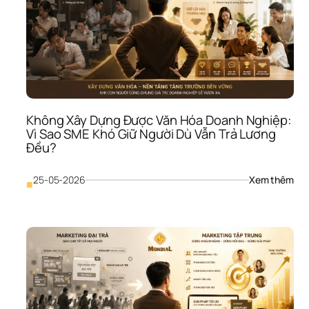
Ôm 
Quá
Nhi
Cơ 
Hội 
Như
Khô
Lĩnh
Vực
Không Xây Dựng Được Văn Hóa Doanh Nghiệp: 
Nào
Vì Sao SME Khó Giữ Người Dù Vẫn Trả Lương 
Đủ 
Đều?
Mạ
: 
25-05-2026
Xem thêm
■
Khô
Xây
Dựn
Đượ
Văn
Hóa
Doa
Ngh
Vì 