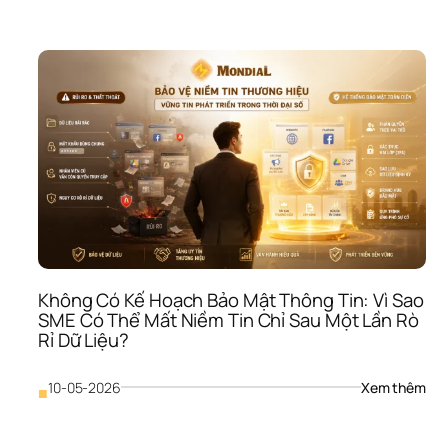
Đán
Hà
Giá 
Hiệu
Suấ
Sai 
Các
Vì 
Sao
SME
Có 
KPI 
Như
Vẫn
Khô
Tạo 
Ra 
Không Có Kế Hoạch Bảo Mật Thông Tin: Vì Sao 
Kết 
SME Có Thể Mất Niềm Tin Chỉ Sau Một Lần Rò 
Qu
Rỉ Dữ Liệu?
: 
10-05-2026
Xem thêm
■
Khô
Có 
Kế 