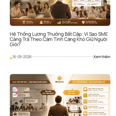
Sao
SME
Càn
Làm
Càn
Rối
Hệ Thống Lương Thưởng Bất Cập: Vì Sao SME 
Càng Trả Theo Cảm Tính Càng Khó Giữ Người 
Giỏi?
: 
16-05-2026
Xem thêm
■
Hệ 
Thố
Lươ
Thư
Bất 
Cập
Vì 
Sao
SME
Càn
Trả 
The