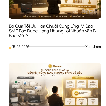
Giả
Giá
Bỏ Qua Tối Ưu Hóa Chuỗi Cung Ứng: Vì Sao 
SME Bán Được Hàng Nhưng Lợi Nhuận Vẫn Bị 
Bào Mòn?
: 
05-05-2026
Xem thêm
■
Bỏ 
Qua
Tối 
Ưu 
Hóa
Chu
Cun
Ứng
Vì 
Sao
SME
Bán
Đượ