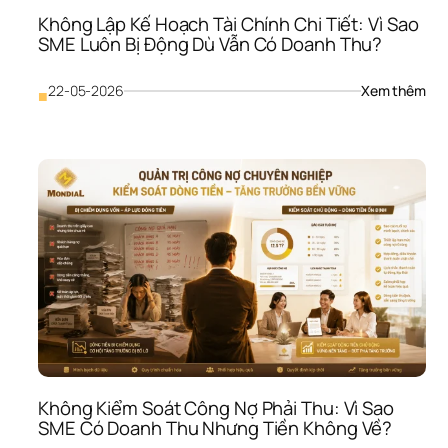
Vào
Không Lập Kế Hoạch Tài Chính Chi Tiết: Vì Sao 
Cuộ
SME Luôn Bị Động Dù Vẫn Có Doanh Thu?
Chi
Giá
: 
22-05-2026
Xem thêm
■
Khô
Lập 
Kế 
Hoạ
Tài 
Chí
Chi 
Tiết
Vì 
Sao
SME
Luô
Bị 
Độn
Dù 
Vẫn
Không Kiểm Soát Công Nợ Phải Thu: Vì Sao 
Có 
SME Có Doanh Thu Nhưng Tiền Không Về?
Doa