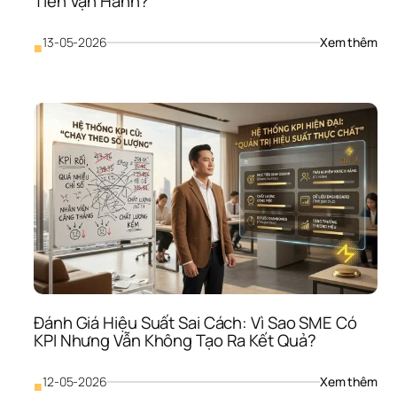
Tiền Vận Hành?
: 
13-05-2026
Xem thêm
■
Đầu
Tư 
Tài 
Sản
Cố 
Định
Quá
Mức
Vì 
Sao
SME
Có 
Nhà
Xưở
Máy
Móc
Đánh Giá Hiệu Suất Sai Cách: Vì Sao SME Có 
Như
KPI Nhưng Vẫn Không Tạo Ra Kết Quả?
Vẫn
Thiế
Tiền
: 
12-05-2026
Xem thêm
■
Vận