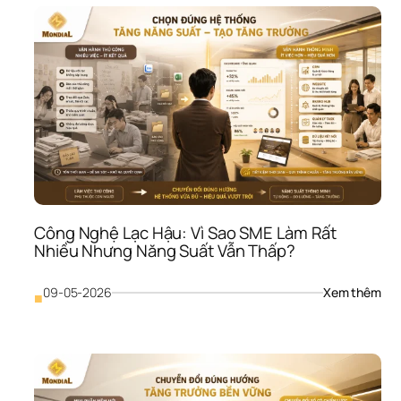
Hoạ
Bảo
Mật
Thô
Tin: 
Vì 
Sao
SME
Có 
Thể
Mất
Niề
Tin 
Công Nghệ Lạc Hậu: Vì Sao SME Làm Rất 
Chỉ 
Nhiều Nhưng Năng Suất Vẫn Thấp?
Sau
Một
Lần 
: 
09-05-2026
Xem thêm
■
Rò 
Côn
Rỉ 
Ngh
Dữ 
Lạc 
Liệ
Hậu
Vì 
Sao