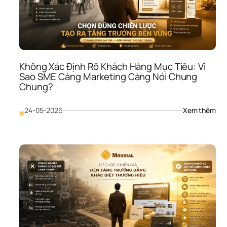
Sao
SME
Khó
Giữ 
Ngư
Dù 
Vẫn
Không Xác Định Rõ Khách Hàng Mục Tiêu: Vì 
Trả 
Sao SME Càng Marketing Càng Nói Chung 
Lươ
Chung?
Đề
: 
24-05-2026
Xem thêm
■
Khô
Xác
Định
Rõ 
Khá
Hàn
Mục
Tiêu
Vì 
Sao
SME
Càn