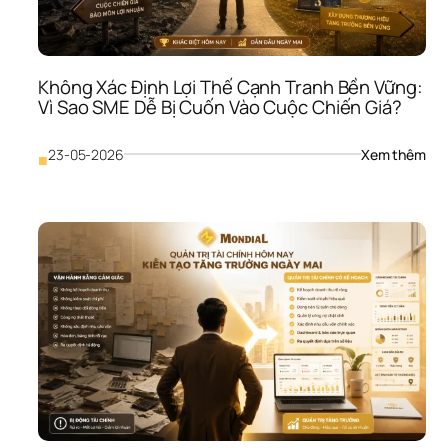
Mar
Càn
Nói 
Chu
Không Xác Định Lợi Thế Cạnh Tranh Bền Vững: 
Ch
Vì Sao SME Dễ Bị Cuốn Vào Cuộc Chiến Giá?
: 
23-05-2026
Xem thêm
■
Khô
Xác
Định
Lợi 
Thế
Cạn
Tra
Bền
Vữn
Vì 
Sao
SME
Dễ 
Bị 
Cuố