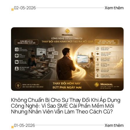
Đượ
Lâu
: 
02-05-2026
Xem thêm
■
Khô
Có 
Chi
Lượ
Rút 
Lui 
Hoặ
Xoa
Trục
Vì 
Sao
SME
Tiếp
Tục 
Đổ 
Tiền
Không Chuẩn Bị Cho Sự Thay Đổi Khi Áp Dụng 
Vào
Công Nghệ: Vì Sao SME Cài Phần Mềm Mới 
Hướ
Nhưng Nhân Viên Vẫn Làm Theo Cách Cũ?
Đi 
Sai
: 
01-05-2026
Xem thêm
■