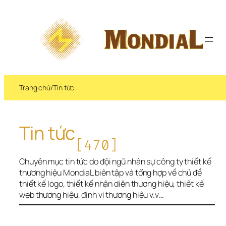
Chuyển 
đến 
phần 
nội 
dung
Trang chủ
/
Tin tức
Tin tức
[470]
Chuyên mục tin tức do đội ngũ nhân sự công ty thiết kế 
thương hiệu MondiaL biên tập và tổng hợp về chủ đề 
thiết kế logo, thiết kế nhận diện thương hiệu, thiết kế 
web thương hiệu, định vị thương hiệu v.v…