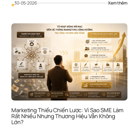
Thậ
: 
30-05-2026
Xem thêm
■
Ngâ
Sác
Mar
Quá
Hạn
Hẹp
Và 
Kỳ 
Vọn
Ảo: 
Vì 
Sao
SME
Muố
Tăn
Trư
Như
Ngại
Marketing Thiếu Chiến Lược: Vì Sao SME Làm 
Đầu
Rất Nhiều Nhưng Thương Hiệu Vẫn Không 
Tư 
Lớn?
Đún
Mứ