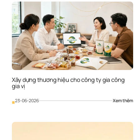
Xây dựng thương hiệu cho công ty gia công 
gia vị
: 
23-06-2026
Xem thêm
■
Xây
dựn
thư
hiệu
cho
côn