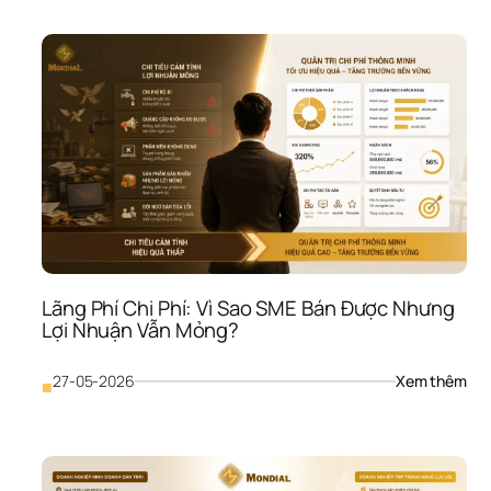
Chọ
Côn
Ngh
Khô
Phù
Hợp
Vì 
Sao
SME
Càn
Đầu
Tư 
Càn
Tốn 
Tiền
Lãng Phí Chi Phí: Vì Sao SME Bán Được Nhưng 
Như
Lợi Nhuận Vẫn Mỏng?
Vẫn
Khô
Giải
: 
27-05-2026
Xem thêm
■
Quy
Lãn
Đượ
Phí 
Vấn
Chi 
Đề
Phí:
Vì 