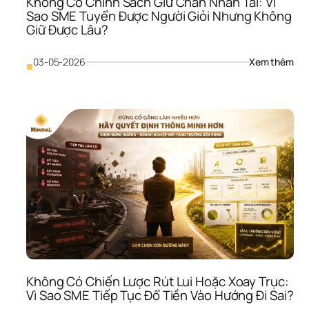
Không Có Chính Sách Giữ Chân Nhân Tài: Vì 
Vẫn
Sao SME Tuyển Được Người Giỏi Nhưng Không 
Rối
Giữ Được Lâu?
: 
03-05-2026
Xem thêm
■
Khô
Có 
Chí
Sác
Giữ 
Châ
Nhâ
Tài: 
Vì 
Sao
SME
Tuy
Đượ
Ngư
Giỏi
Như
Không Có Chiến Lược Rút Lui Hoặc Xoay Trục: 
Khô
Vì Sao SME Tiếp Tục Đổ Tiền Vào Hướng Đi Sai?
Giữ 