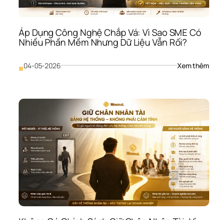
Hàn
Như
Lợi 
Áp Dụng Công Nghệ Chắp Vá: Vì Sao SME Có 
Nhu
Nhiều Phần Mềm Nhưng Dữ Liệu Vẫn Rối?
Vẫn
Bị 
Bào
: 
04-05-2026
Xem thêm
■
Mò
Áp 
Dụn
Côn
Ngh
Chắ
Vá: 
Vì 
Sao
SME
Có 
Nhi
Phầ
Mề
Như
Dữ 
Liệu