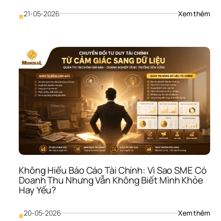
Thu
: 
21-05-2026
Xem thêm
■
Khô
Kiể
Soá
Côn
Nợ 
Phải
Thu:
Vì 
Sao
SME
Có 
Doa
Thu
Như
Tiền
Khô
Không Hiểu Báo Cáo Tài Chính: Vì Sao SME Có 
Về?
Doanh Thu Nhưng Vẫn Không Biết Mình Khỏe 
Hay Yếu?
: 
20-05-2026
Xem thêm
■