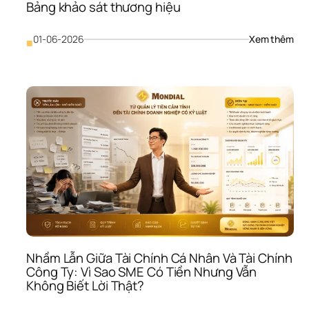
Bảng khảo sát thương hiệu
: 
01-06-2026
Xem thêm
■
Bản
khả
sát 
thư
hiệ
Nhầm Lẫn Giữa Tài Chính Cá Nhân Và Tài Chính 
Công Ty: Vì Sao SME Có Tiền Nhưng Vẫn 
Không Biết Lời Thật?