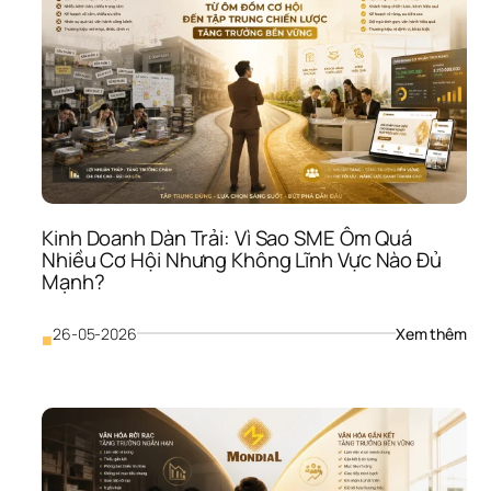
Sao
SME
Bán
Đượ
Như
Lợi 
Nhu
Vẫn
Mỏ
Kinh Doanh Dàn Trải: Vì Sao SME Ôm Quá 
Nhiều Cơ Hội Nhưng Không Lĩnh Vực Nào Đủ 
Mạnh?
: 
26-05-2026
Xem thêm
■
Kinh
Doa
Dàn
Trải:
Vì 
Sao
SME