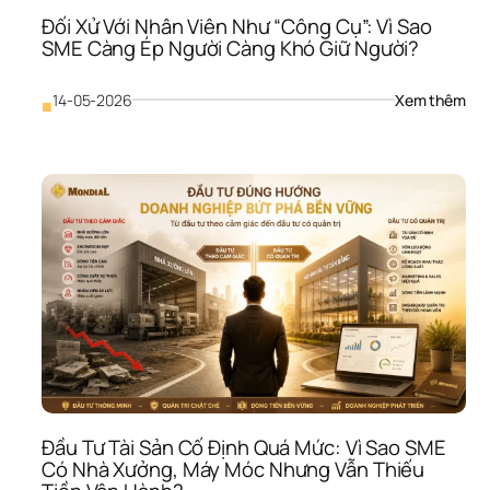
Đối Xử Với Nhân Viên Như “Công Cụ”: Vì Sao 
SME Càng Ép Người Càng Khó Giữ Người?
: 
14-05-2026
Xem thêm
■
Đối 
Xử 
Với 
Nhâ
Viên
Như
“Cô
Cụ”:
Vì 
Sao
SME
Càn
Ép 
Ngư
Càn
Khó
Đầu Tư Tài Sản Cố Định Quá Mức: Vì Sao SME 
Giữ 
Có Nhà Xưởng, Máy Móc Nhưng Vẫn Thiếu 
Ngư