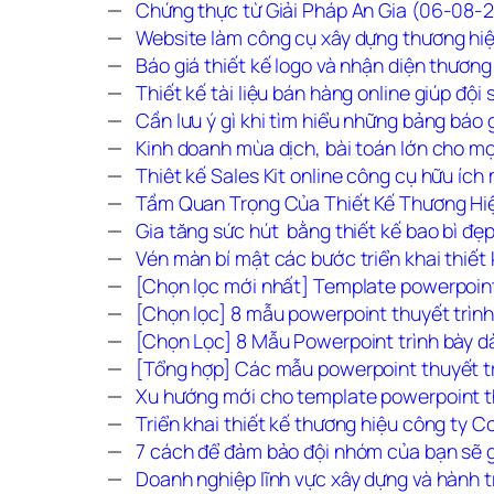
Chứng thực từ Giải Pháp An Gia (06-08-
Website làm công cụ xây dựng thương hi
Báo giá thiết kế logo và nhận diện thươn
Thiết kế tài liệu bán hàng online giúp độ
Cần lưu ý gì khi tìm hiểu những bảng báo 
Kinh doanh mùa dịch, bài toán lớn cho m
Thiêt kế Sales Kit online công cụ hữu íc
Tầm Quan Trọng Của Thiết Kế Thương Hi
Gia tăng sức hút  bằng thiết kế bao bì đ
Vén màn bí mật các bước triển khai thiết
[Chọn lọc mới nhất] Template powerpoint
[Chọn lọc] 8 mẫu powerpoint thuyết trìn
[Chọn Lọc] 8 Mẫu Powerpoint trình bày 
[Tổng hợp] Các mẫu powerpoint thuyết tr
Xu hướng mới cho template powerpoint t
Triển khai thiết kế thương hiệu công ty 
7 cách để đảm bảo đội nhóm của bạn sẽ g
Doanh nghiệp lĩnh vực xây dựng và hành 