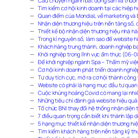
Câu chuyện ngành bất động sản và thươ
Tìm kiếm cơ hội kinh doanh tại các hiệp 
Quan điểm của MondiaL về marketing và
Nhận diện thương hiệu trên nền tảng số
Thiết kế bộ nhận diện thương hiệu nhà 
Trong kỉ nguyên số, làm sao để website 
Khách hàng trung thành, doanh nghiệp b
Khởi nghiệp trong lĩnh vực ẩm thực (06-
Để khởi nghiệp ngành Spa – Thẩm mỹ việ
Cơ hội kinh doanh phát triển doanh nghi
Tư duy tích cực, mở ra cơ hội thành côn
Website có phải là hạng mục đầu tư qua
Cuộc khủng hoảng Covid có mang lại nhi
Những tiêu chí đánh giá website hiệu qu
Tổ chức BNI thay đổi hệ thống nhận diện
7 điều quan trọng cần biết khi thành lậ
5 hạng mục thiết kế nhận diện thương hi
Tìm kiếm khách hàng trên nền tảng kỹ th