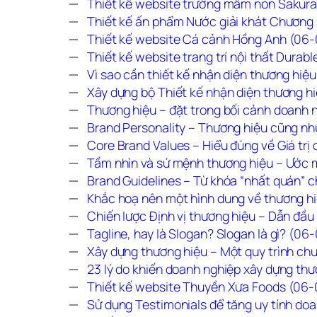
Thiết kế website trường mầm non Sakur
Thiết kế ấn phẩm Nước giải khát Chươn
Thiết kế website Cá cảnh Hồng Anh (06
Thiết kế website trang trí nội thất Dura
Vì sao cần thiết kế nhận diện thương hi
Xây dựng bộ Thiết kế nhận diện thương h
Thương hiệu – đặt trong bối cảnh doanh
Brand Personality – Thương hiệu cũng n
Core Brand Values – Hiểu đúng về Giá trị
Tầm nhìn và sứ mệnh thương hiệu – Ước m
Brand Guidelines – Từ khóa “nhất quán” 
Khắc hoạ nên một hình dung về thương hi
Chiến lược Định vị thương hiệu – Dẫn đầ
Tagline, hay là Slogan? Slogan là gì? (0
Xây dựng thương hiệu – Một quy trình c
23 lý do khiến doanh nghiệp xây dựng t
Thiết kế website Thuyền Xưa Foods (06
Sử dụng Testimonials để tăng uy tính do