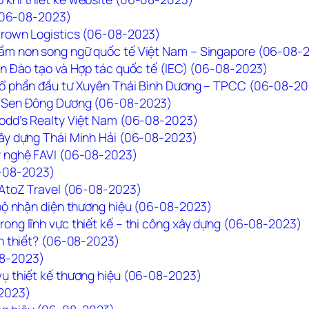
 (06-08-2023)
Crown Logistics (06-08-2023)
mầm non song ngữ quốc tế Việt Nam – Singapore (06-08-
ện Đào tạo và Hợp tác quốc tế (IEC) (06-08-2023)
 cổ phần đầu tư Xuyên Thái Bình Dương – TPCC (06-08-2
ng Sen Đông Dương (06-08-2023)
Todd’s Realty Việt Nam (06-08-2023)
xây dựng Thái Minh Hải (06-08-2023)
ỹ nghệ FAVI (06-08-2023)
6-08-2023)
h AtoZ Travel (06-08-2023)
 bộ nhận diện thương hiệu (06-08-2023)
ong lĩnh vực thiết kế – thi công xây dựng (06-08-2023)
ần thiết? (06-08-2023)
08-2023)
vụ thiết kế thương hiệu (06-08-2023)
-2023)