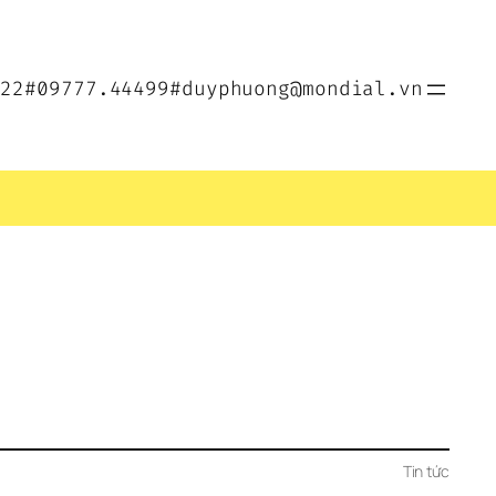
022
#09777.44499
#duyphuong@mondial.vn
Tin tức